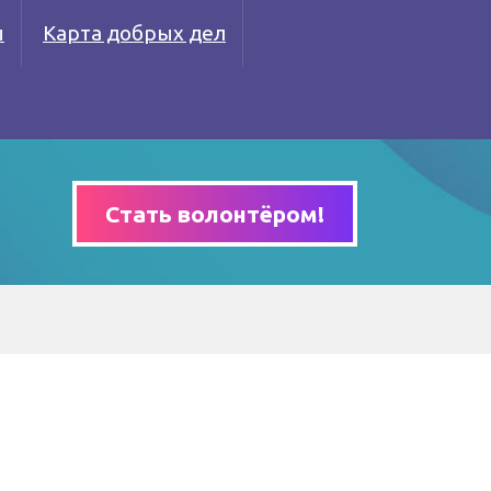
ы
Карта добрых дел
Стать волонтёром!