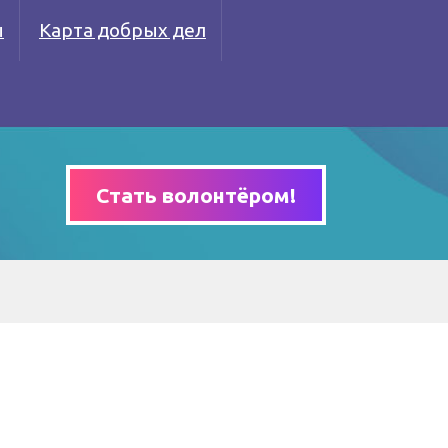
ы
Карта добрых дел
Стать волонтёром!