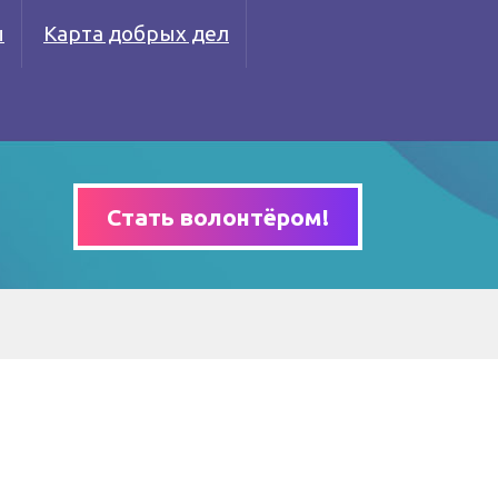
ы
Карта добрых дел
Стать волонтёром!