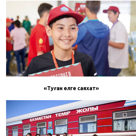
«Туған елге саяхат»